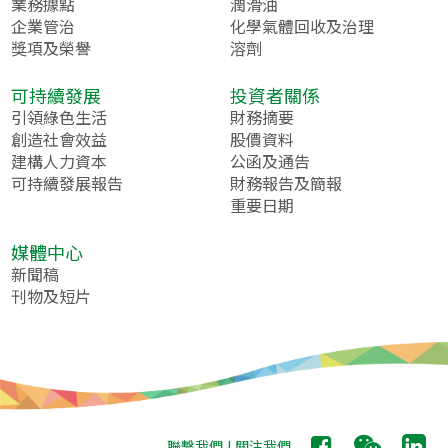
業務據點
潤滑油
企業管治
化學氣體回收及治理
獎項及榮譽
溶劑
可持續發展
投資者關係
引領綠色生活
財務摘要
創造社會效益
股價資料
建構人力資本
公函及通告
可持續發展報告
財務報告及簡報
重要日期
媒體中心
新聞稿
刊物及短片
聯繫我們
| 關注我們